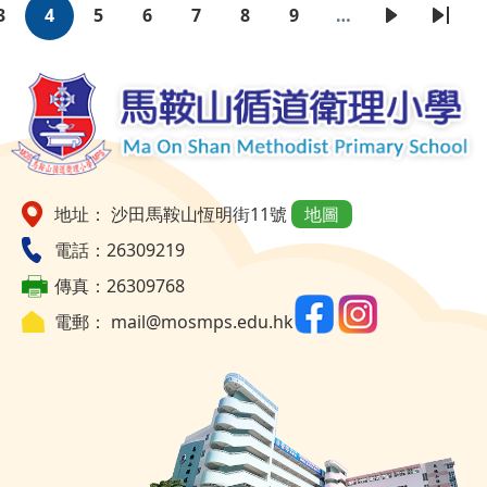
3
4
5
6
7
8
9
…
頁
目
頁
頁
頁
頁
頁
下
Last
Pagination
面
前
面
面
面
面
面
一
page
頁
頁
面
地址： 沙田馬鞍山恆明街11號
地圖
電話：26309219
傳真：26309768
電郵：
mail@mosmps.edu.hk