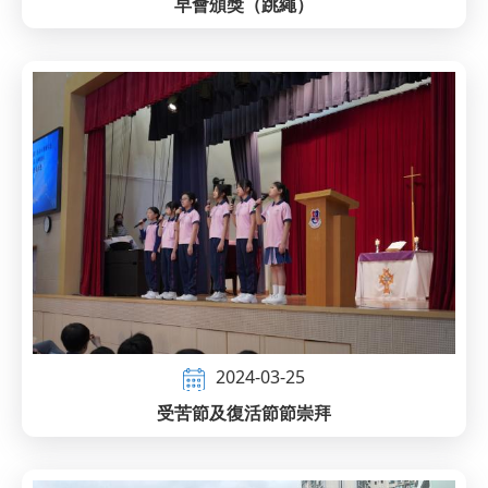
早會頒獎（跳繩）
2024-03-25
受苦節及復活節節崇拜