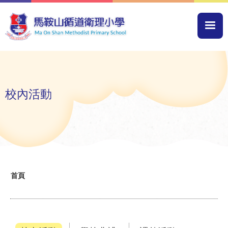
移至主內容
Mai
navi
校內活動
導
首頁
航
連
結