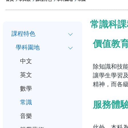
航
連
常識科課
小
結
課程特色
一
價值教
學科園地
入
學
中文
除知識和技
行
英文
讓學生學習
事
精神，而各
數學
曆
服務體
常識
音樂
此外，本科