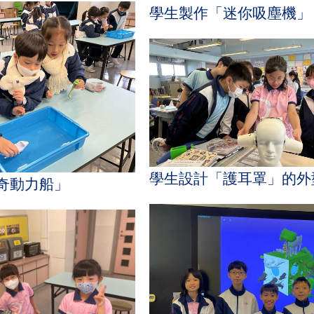
學生製作「迷你吸塵機」
學生設計「護耳罩」的外
奇動力船」