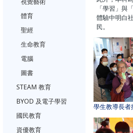
視覺藝術
「學習」與
體育
體驗中明白
民。
聖經
生命教育
電腦
圖書
STEAM 教育
BYOD 及電子學習
學生教導長者
國民教育
資優教育