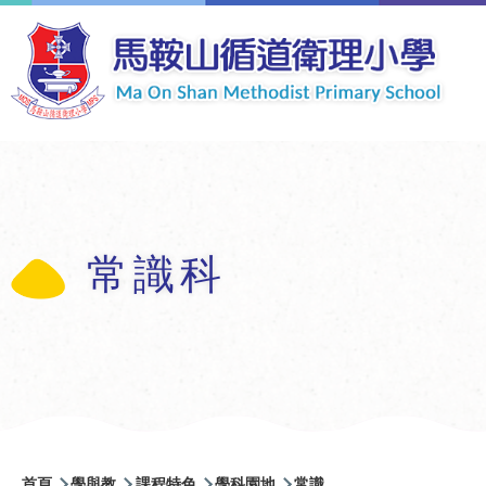
移至主內容
常識科
導
首頁
學與教
課程特色
學科園地
常識