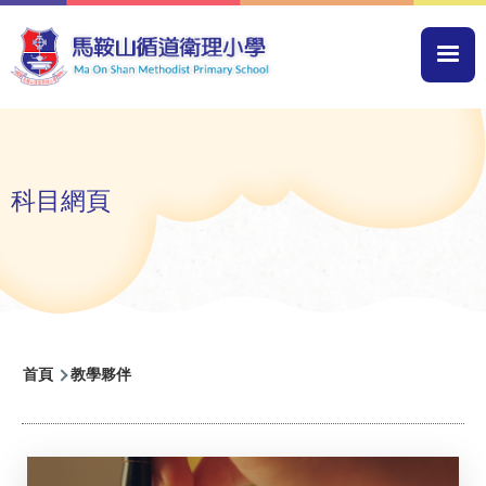
移至主內容
Mai
navi
科目網頁
導
首頁
教學夥伴
航
連
結