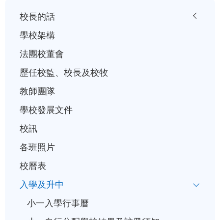
小
校長的話
一
學校架構
入
法團校董會
學
歷任校監、校長及校牧
行
事
教師團隊
曆
學校發展文件
校訊
各班照片
校曆表
入學及升中
小一入學行事曆