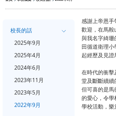
航
連
感謝上帝恩手
小
結
歡迎，在馬鞍
校長的話
一
與我名字綺珊
2025年9月
入
田循道衛理小
學
2025年4月
起經歷及見證
行
2024年6月
在時代的衝擊
事
2023年11月
堂及斷斷續續
曆
但可喜的是馬
2023年5月
的愛心，令學
2022年9月
學校活動，樂