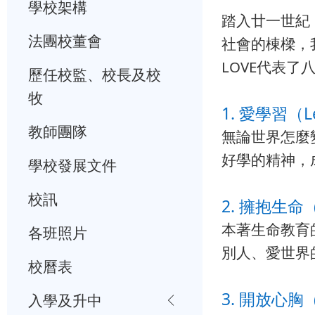
學校架構
踏入廿一世紀
法團校董會
社會的棟樑，
LOVE代表了
歷任校監、校長及校
牧
1. 愛學習（L
教師團隊
無論世界怎麼
好學的精神，
學校發展文件
校訊
2. 擁抱生命（
本著生命教育
各班照片
別人、愛世界
校曆表
3. 開放心胸
入學及升中