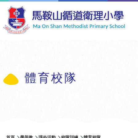
移至主內容
體育校隊
導
首頁
學與教
課外活動
校隊訓練
體育校隊