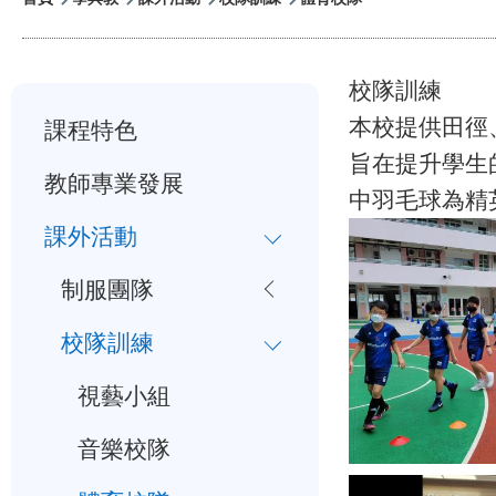
航
連
校隊訓練
小
結
本校提供田徑
課程特色
一
旨在提升學生
教師專業發展
入
中羽毛球為精
學
課外活動
行
制服團隊
事
校隊訓練
曆
視藝小組
音樂校隊