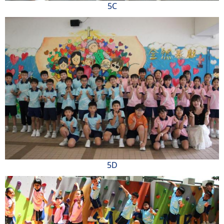
5C
5D