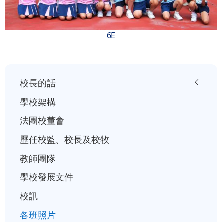
6E
小
校長的話
一
學校架構
入
法團校董會
學
歷任校監、校長及校牧
行
事
教師團隊
曆
學校發展文件
校訊
各班照片