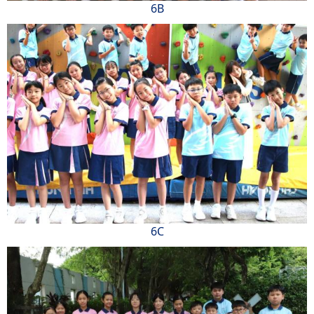
6B
6C