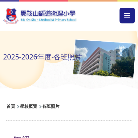
移至主內容
Mai
navi
2025-2026年度-各班照片
導
首頁
學校概覽
各班照片
航
連
結