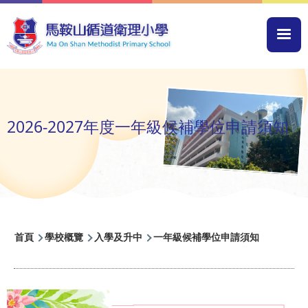
移至主內容
Mai
navi
2026-2027年度一年級候補學位申請須知
導
首頁
學校概覽
入學及升中
一年級候補學位申請須知
航
連
結