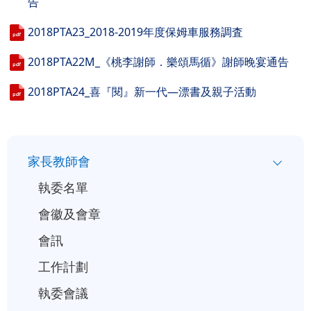
告
2018PTA23_2018-2019年度保姆車服務調査
2018PTA22M_《桃李謝師．樂頌馬循》謝師晚宴通告
2018PTA24_喜『閱』新一代—漂書及親子活動
小
家長教師會
一
執委名單
入
會徽及會章
學
會訊
行
事
工作計劃
曆
執委會議