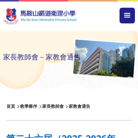
移至主內容
Mai
navi
家長教師會－家教會通告
導
首頁
教學夥伴
家長教師會
家教會通告
航
連
結