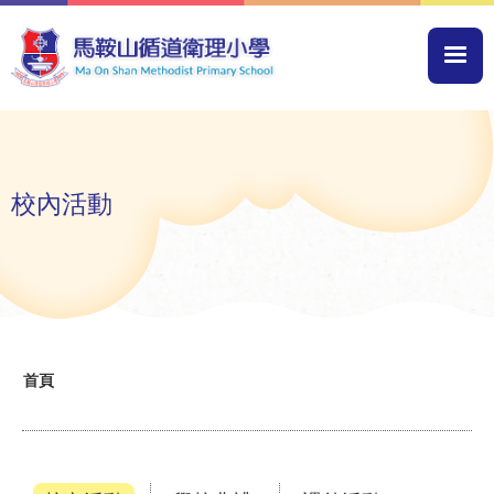
移至主內容
Mai
navi
校內活動
導
首頁
航
連
結