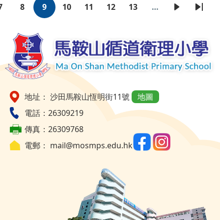
7
8
9
10
11
12
13
…
頁
頁
目
頁
頁
頁
頁
下
Last
Pagination
面
面
前
面
面
面
面
一
page
頁
頁
面
地址： 沙田馬鞍山恆明街11號
地圖
電話：26309219
傳真：26309768
電郵：
mail@mosmps.edu.hk