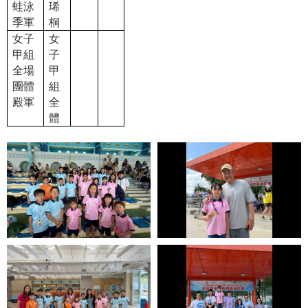
蛙泳
琋
季軍
桐
女子
女
甲組
子
全場
甲
團體
組
殿軍
全
體