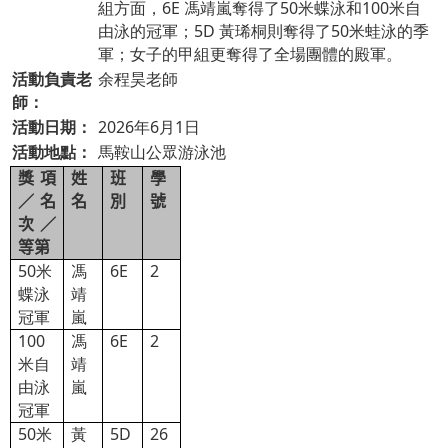
組方面，6E 馮靖嵐奪得了50米蝶泳和100米自
由泳的冠軍；5D 黃琋桐則奪得了50米蛙泳的季
軍；女子的甲組更奪得了全場團體的殿軍。
活動負責老
余程昊老師
師：
活動日期：
2026年6月1日
活動地點：
馬鞍山公眾游泳池
獎項
姓
班
學
／名
名
別
號
次／
等第
50米
馮
6E
2
蝶泳
靖
冠軍
嵐
100
馮
6E
2
米自
靖
由泳
嵐
冠軍
50米
黃
5D
26