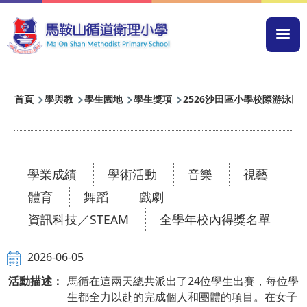
移至主內容
Mai
navi
導
首頁
學與教
學生園地
學生獎項
2526沙田區小學校際游泳比
航
連
結
學業成績
學術活動
音樂
視藝
體育
舞蹈
戲劇
資訊科技／STEAM
全學年校內得獎名單
2026-06-05
活動描述：
馬循在這兩天總共派出了24位學生出賽，每位學
生都全力以赴的完成個人和團體的項目。在女子