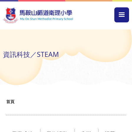
移至主內容
Mai
navi
資訊科技／STEAM
導
首頁
航
連
結