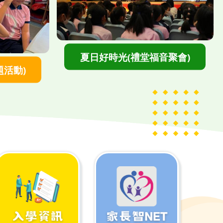
">
夏日好時光(禮堂福音聚會)
題活動)