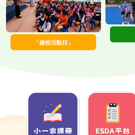
">
「健校活動日」