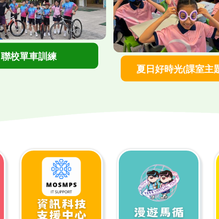
">
聯校單車訓練
">
夏日好時光(課室主