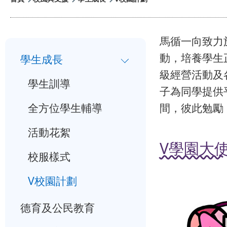
航
連
馬循一向致力
小
結
動，培養學生
學生成長
一
級經營活動及
學生訓導
入
子為同學提供
學
全方位學生輔導
間，彼此勉勵
行
活動花絮
事
V學園大
校服樣式
曆
V校園計劃
德育及公民教育