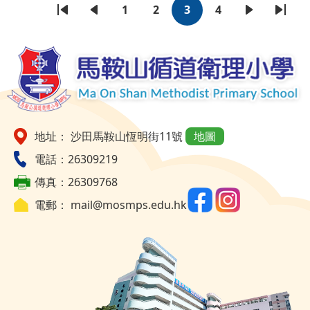
1
2
3
4
First
Previous
頁
頁
目
頁
下
Last
Pagination
page
page
面
面
前
面
一
page
頁
頁
面
地址： 沙田馬鞍山恆明街11號
地圖
電話：26309219
傳真：26309768
電郵：
mail@mosmps.edu.hk