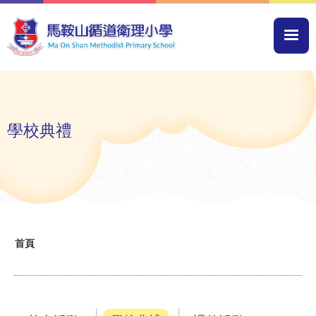
移至主內容
Mai
navi
學校典禮
導
首頁
航
連
結