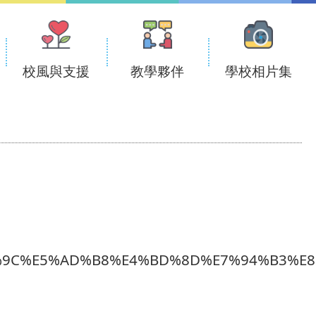
校風與支援
教學夥伴
學校相片集
%9C%E5%AD%B8%E4%BD%8D%E7%94%B3%E8