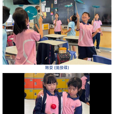
雜耍 (拋接碟)