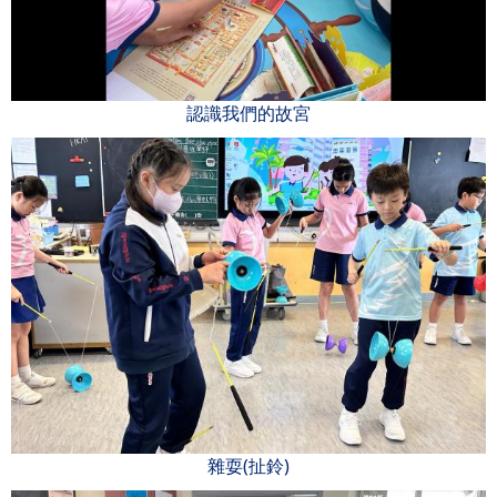
認識我們的故宮
雜耍(扯鈴)