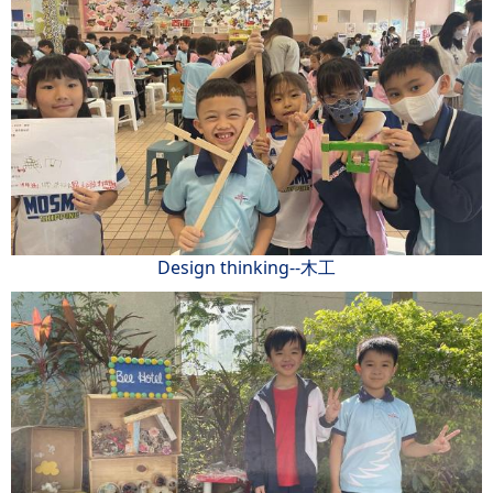
Design thinking--木工