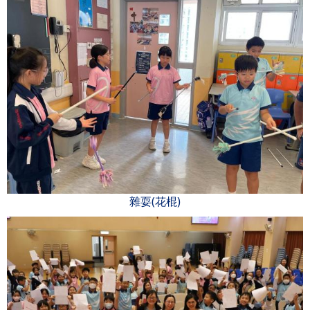
雜耍(花棍)