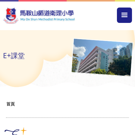
移至主內容
Mai
navi
E+課堂
導
首頁
航
連
結