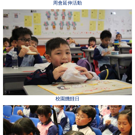
周會延伸活動
校園饑饉日