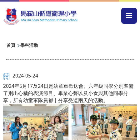
移至主內容
Mai
navi
導
首頁
學科活動
航
連
結
2024-05-24
2024年5月17及24日是幼童軍歡送會。六年級同學分別準備
了別出心裁的表演節目、畢業心聲以及小食與其他同學分
享，所有幼童軍隊員都十分享受這兩天的活動。