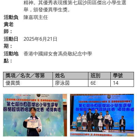
精神。其優秀表現獲第七屆沙田區傑出小學生選
舉，頒發優異學生獎。
活動負
陳嘉琪主任
責老
師：
活動日
2025年6月21日
期：
活動地
香港中國婦女會馮堯敬紀念中學
點：
獎項／名次／等第
姓名
班別
學號
廖泳茵
6E
14
優異獎