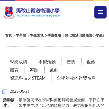
移至主內容
Mai
navi
導
首頁
學與教
學生園地
學生獎項
第七屆沙田區傑出小學生選
航
連
結
學業成績
學術活動
音樂
視藝
體育
舞蹈
戲劇
資訊科技／STEAM
全學年校內得獎名單
2025-06-21
活動描
廖泳茵同學在學術與藝術範疇發展全面，平日在學
述：
習中更展現了出色的領導能力、毅力與服務他人的