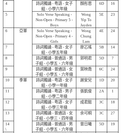
4
詩詞獨誦
-
粤語
-
女子
顏彤恩
6D
16
組
-
小學六年級
5
Solo Verse Speaking -
Wong
5E
23
Non-Open - Primary 5 -
Yip To
Boys
Jayden
6
亞軍
Solo Verse Speaking -
Wong
4E
24
Non-Open - Primary 4 -
Chung
Girls
Lam
7
詩詞獨誦
-
粤語
-
女子
廖芯瑤
5B
14
組
-
小學五年級
8
詩詞獨誦
-
普通話
-
男
郭明君
5D
7
子組
-
小學五、六年級
9
詩詞獨誦
-
普通話
-
女
葉映喬
6C
24
子組
-
小學五、六年級
10
季軍
詩詞獨誦
-
粤語
-
女子
謝安兒
1D
20
組
-
小學一年級
11
詩詞獨誦
-
粤語
-
男子
張凱俊
2A
1
組
-
小學二年級
12
詩詞獨誦
-
粤語
-
女子
成君懿
3C
18
組
-
小學三年級
13
詩詞獨誦
-
普通話
-
女
余可桐
3C
27
子組
-
小學三、四年級
14
詩詞獨誦
-
普通話
-
男
曾日曦
5D
19
\
子組
-
小學五、六年級