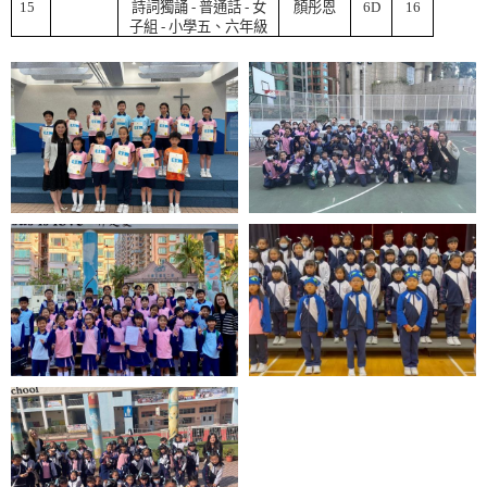
15
詩詞獨誦
-
普通話
-
女
顏彤恩
6D
16
子組
-
小學五、六年級