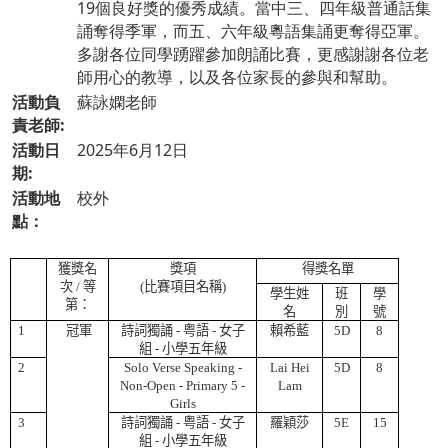
19個良好獎的優秀成績。當中三、四年級普通話集
誦奪得季軍，而五、六年級粵語集誦更奪得亞軍。
多謝各位同學踴躍參加朗誦比賽，更感謝謝各位老
師用心的教導，以及各位家長的參與和幫助。
活動負
蘇詠嫻老師
責老師:
活動日
2025年6月12日
期:
活動地
校外
點：
獲獎名
獎項
得獎名單
次
/
等
(
比賽項目名稱
)
學生姓
班
學
第：
名
別
號
1
冠軍
詩詞獨誦
-
粤語
-
女子
賴希藍
5D
8
組
-
小學五年級
2
Solo Verse Speaking -
Lai Hei
5D
8
Non-Open - Primary 5 -
Lam
Girls
3
詩詞獨誦
-
粤語
-
女子
羅穎莎
5E
15
組
-
小學五年級