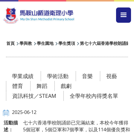
移至主內容
Mai
navi
導
首頁
學與教
學生園地
學生獎項
第七十六屆香港學校朗誦節
航
連
結
學業成績
學術活動
音樂
視藝
體育
舞蹈
戲劇
資訊科技／STEAM
全學年校內得獎名單
2025-06-12
活動描
七十六香港學校朗誦節已完滿結束，本校今年獲得
述：
5個冠軍，5個亞軍和7個季軍，以及114個優良獎和