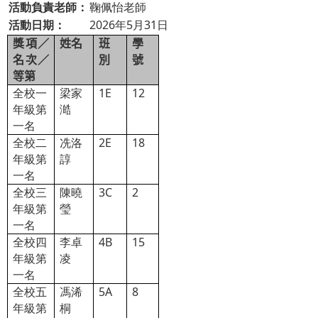
活動負責老師：
鞠佩怡老師
活動日期：
2026年5月31日
獎項／
姓名
班
學
名次／
別
號
等第
全校一
梁家
1E
12
年級第
澔
一名
全校二
冼洛
2E
18
年級第
諄
一名
全校三
陳曉
3C
2
年級第
瑩
一名
全校四
李卓
4B
15
年級第
凌
一名
全校五
馮浠
5A
8
年級第
桐