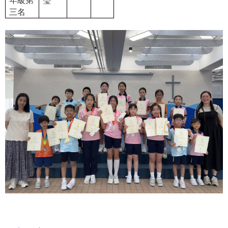
年級第
瑩
三名