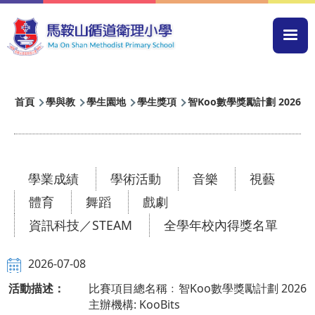
移至主內容
Mai
navi
導
首頁
學與教
學生園地
學生獎項
智Koo數學獎勵計劃 2026
航
連
結
學業成績
學術活動
音樂
視藝
體育
舞蹈
戲劇
資訊科技／STEAM
全學年校內得獎名單
2026-07-08
活動描述：
比賽項目總名稱﹕智Koo數學獎勵計劃 2026
主辦機構: KooBits