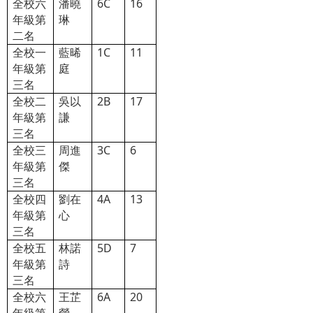
全校六
潘曉
6C
16
年級第
琳
二名
全校一
藍晞
1C
11
年級第
庭
三名
全校二
吳以
2B
17
年級第
謙
三名
全校三
周進
3C
6
年級第
傑
三名
全校四
劉在
4A
13
年級第
心
三名
全校五
林諾
5D
7
年級第
詩
三名
全校六
王芷
6A
20