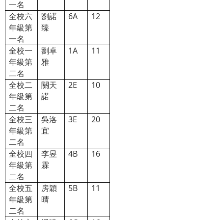
一名
全校六
劉諾
6A
12
年級第
臻
一名
全校一
劉卓
1A
11
年級第
雅
二名
全校二
關天
2E
10
年級第
諾
二名
全校三
吳洛
3E
20
年級第
宜
二名
全校四
李昱
4B
16
年級第
霖
二名
全校五
房穎
5B
11
年級第
晴
二名