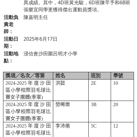
異成績。其中，4D班黃光駿，6D班陳芊予和6B班
張樂宜同學更獲得傑出運動員獎項。
活動負
陳嘉明主任
責老
師：
活動日
2025年6月17日
期：
活動地
浸信會沙田圍呂明才小學
點：
獎項／名次／等第
姓名
班別
學號
2024-2025
年度沙田
洪懿
2E
10
區小學校際羽毛球比
賽女子團體
(
季軍
)
2024-2025
年度沙田
勞晞樂
3B
20
區小學校際羽毛球比
賽女子團體
(
季軍
)
2024-2025
年度沙田
李沛萳
5C
12
區小學校際羽毛球比