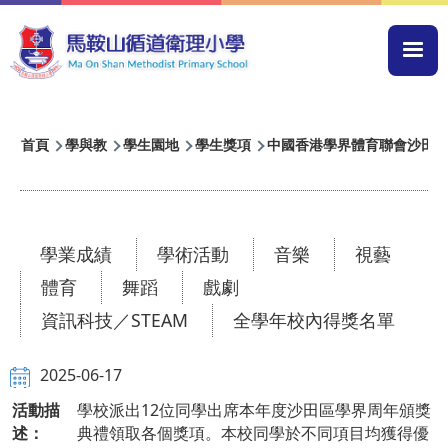
移至主內容
Mai
navi
導
首頁
學與教
學生園地
學生獎項
中國香港學界體育聯會沙田區小
航
連
結
學業成績
學術活動
音樂
視藝
體育
舞蹈
戲劇
資訊科技／STEAM
全學年校內得獎名單
2025-06-17
活動描
學校派出12位同學出席本年度沙田區學界周年頒獎
述：
典禮領取各個獎項。本校同學於不同項目均獲得優