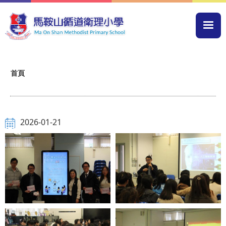
移至主內容
Mai
navi
導
首頁
航
連
結
2026-01-21