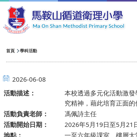
移至主內容
導
首頁
學科活動
航
連
2026-06-08
結
活動描述：
本校透過多元化活動激發學
究精神，藉此培育正面的
活動負責老師：
馮佩詩主任
活動開始日期：
2026年5月19日至5月21
地點：
一至六年級課室、樓層大