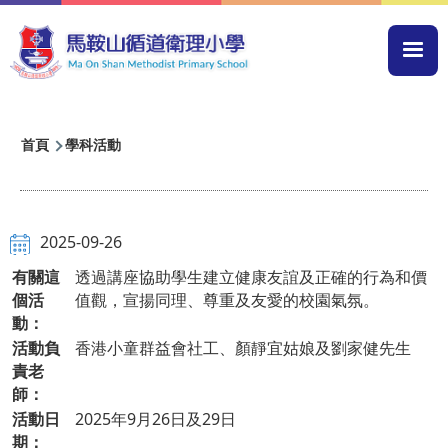
移至主內容
Mai
navi
導
首頁
學科活動
航
連
結
2025-09-26
有關這
透過講座協助學生建立健康友誼及正確的行為和價
個活
值觀，宣揚同理、尊重及友愛的校園氣氛。
動：
活動負
香港小童群益會社工、顏靜宜姑娘及劉家健先生
責老
師：
活動日
2025年9月26日及29日
期：